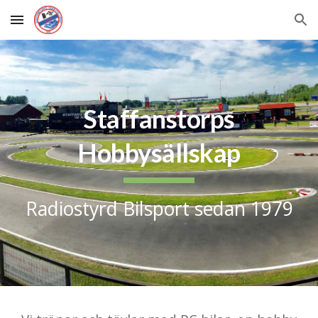
Skip to main content
Skip to navigation
Staffanstorps
Hobbysällskap
Radiostyrd Bilsport sedan 1979